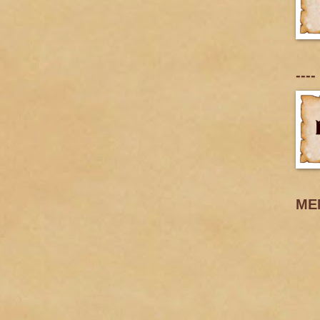
----
ME