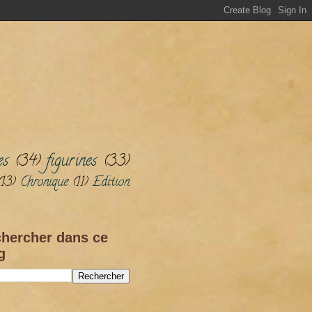
es
(34)
figurines
(33)
(13)
Chronique
(11)
Edition
hercher dans ce
g