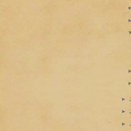
►
►
►