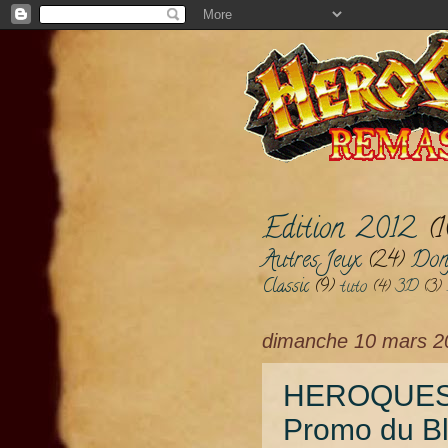
Edition 2012
(
Autres Jeux
(24)
Don
Classic
(9)
tuto
(4)
3D
(3)
dimanche 10 mars 2
HEROQUEST
Promo du Bl