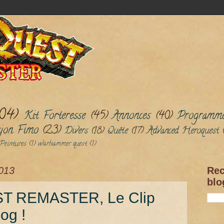
104)
Kit Forteresse
(45)
Annonces
(40)
Programm
jon Fimo
(23)
Divers
(18)
Quête
(17)
Advanced Heroquest
Peintures
(1)
warhammer quest
(1)
013
Rec
blo
 REMASTER, Le Clip
og !