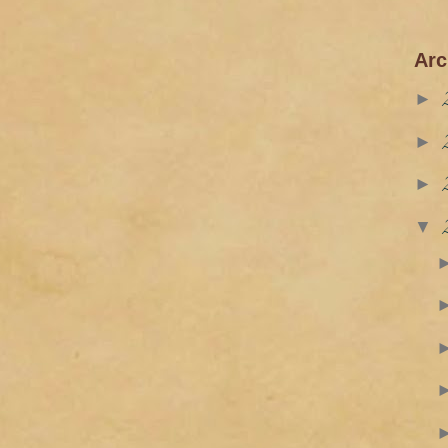
Arc
►
►
►
▼