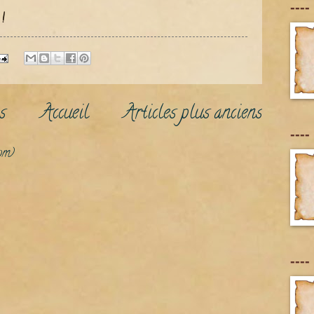
----
!
s
Accueil
Articles plus anciens
----
om)
----