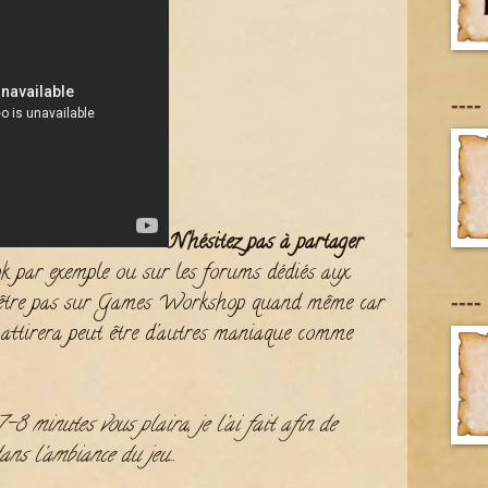
----
N'hésitez pas à partager
ook par exemple ou sur les forums dédiés aux
t-être pas sur Games Workshop quand même car
----
la attirera peut être d'autres maniaque comme
7-8 minutes vous plaira, je l'ai fait afin de
ans l'ambiance du jeu...