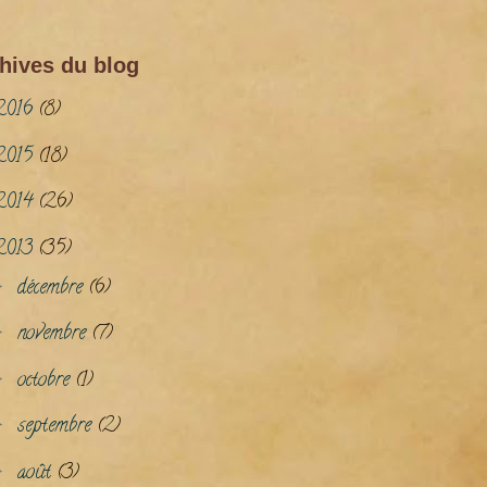
hives du blog
2016
(8)
2015
(18)
2014
(26)
2013
(35)
décembre
(6)
►
novembre
(7)
►
octobre
(1)
►
septembre
(2)
►
août
(3)
►