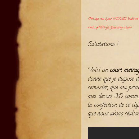
(Message mis à jour 11/03/2013. Vidéo e
v=bI_qkND9TyE&feature=youtu.be
)
Salutations !
Voici un
court métra
donné que je dispose 
remaster, que ma peint
mes décors 3D commenc
la confection de ce cl
que nous avons réalisé