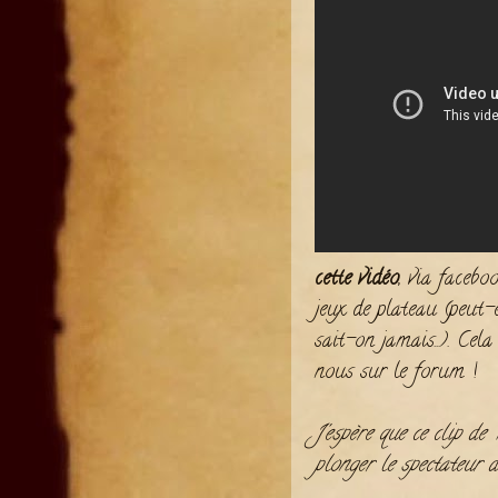
cette vidéo
, via faceb
jeux de plateau (peu
sait-on jamais...). Ce
nous sur le forum !
J'espère que ce clip de 
plonger le spectateur d