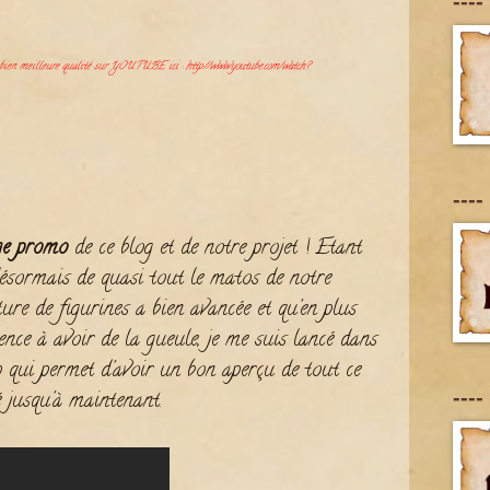
----
n bien meilleure qualité sur YOUTUBE ici :
http://www.youtube.com/watch?
----
ge promo
de ce blog et de notre projet ! Etant
désormais de quasi tout le matos de notre
ure de figurines a bien avancée et qu'en plus
e à avoir de la gueule, je me suis lancé dans
ip qui permet d'avoir un bon aperçu de tout ce
----
 jusqu'à maintenant.