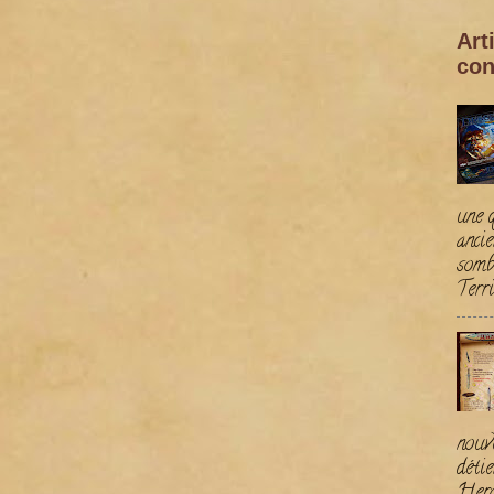
Art
con
une 
ancie
somb
Terri
nou
détie
Hero