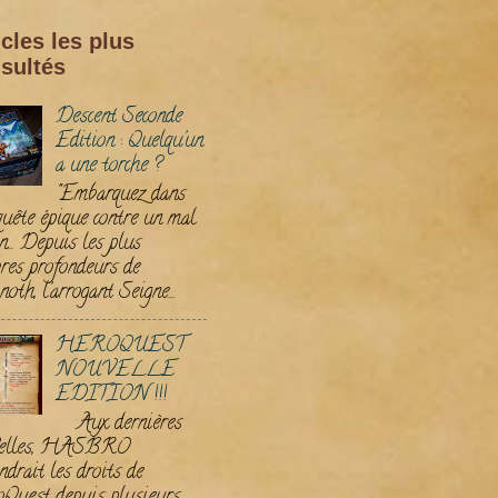
icles les plus
sultés
Descent Seconde
Edition : Quelqu'un
a une torche ?
"Embarquez dans
quête épique contre un mal
n... Depuis les plus
res profondeurs de
noth, l'arrogant Seigne...
HEROQUEST
NOUVELLE
EDITION !!!
Aux dernières
velles, HASBRO
ndrait les droits de
Quest depuis plusieurs