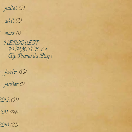
juillet
(2)
►
avril
(2)
►
mars
(1)
▼
HEROQUEST
REMASTER, Le
Clip Promo du Blog !
février
(10)
►
janvier
(1)
►
2012
(91)
2011
(89)
2010
(21)